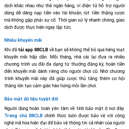
dịch khác nhau như thẻ ngân hàng, ví điện tử hỗ trợ người
dùng dễ dàng nạp tiền vào tài khoản, rút tiền thắng cược
mà không gặp phải sự cố. Thời gian xử lý nhanh chóng, giao
dịch được thực hiện ngay lập tức.
Nhiều khuyến mãi
Khi đã
tải app 88CLB
về bạn sẽ không thể bỏ qua hàng loạt
khuyến mãi hấp dẫn. Mỗi tháng, nhà cái lại đưa ra nhiều
chương trình ưu đãi đa dạng từ thưởng đăng ký, hoàn tiền
đến khuyến mãi dành riêng cho người chơi cũ. Nhờ chương
trình khuyến mãi này đã giúp cược thủ tăng thêm cơ hội
thắng lớn tạo cảm giác hào hứng mỗi lần chơi.
Bảo mật dữ liệu tuyệt đối
Người dùng hoàn toàn yên tâm về tính bảo mật ở nơi đây.
Trang chủ 88CLB
chính thức luôn được bảo vệ với công
nghệ mã hóa hiện đại để bảo vệ thông tin cá nhân của người