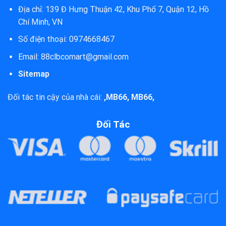
Địa chỉ: 139 Đ Hưng Thuận 42, Khu Phố 7, Quận 12, Hồ
Chí Minh, VN
Số điện thoại: 0974668467
Email:
88clbcomart@gmail.com
Sitemap
Đối tác tin cậy của nhà cái:
,
MB66
,
MB66
,
Đối Tác