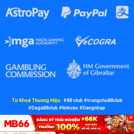
Từ Khoá Thương Hiệu
:
#88 club #trangchu88club
#Daga88club #linkvao #Dangnhap
✕
Trang Chủ 88clb 88clb.com 88 clb Link vào 88clb .com