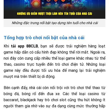
Những đặc trưng nổi bật tạo dựng tên tuổi cho nhà cái
Tổng hợp trò chơi nổi bật của nhà cái
Khi
tải app 88CLB
, bạn sẽ được trải nghiệm hàng loạt
game hấp dẫn có cấu hình đẹp không thể rời mắt. Ngoài ra,
nơi đây còn cung cấp nhiều thể loại game khác nhau từ thể
thao, casino trực tuyến đến trò chơi điện tử. Những loại
game này đều được tối ưu hóa để mang lại trải nghiệm
mượt mà trên thiết bị di động.
Bên cạnh đấy, nhà cái còn nổi trội với trò chơi thể thao từ
bóng đá, bóng rổ đến đua xe. Các thể loại casino từ
baccarat, blackjack hay trò chơi slot cũng thu hút không ít
người tham gia nhờ vào sự đa dạng cùng mức thưởng hấp