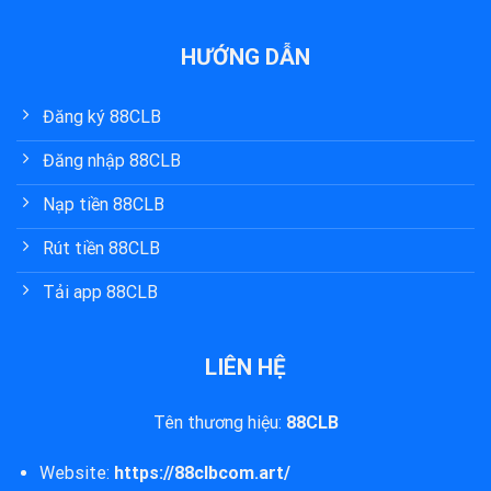
HƯỚNG DẪN
Đăng ký 88CLB
Đăng nhập 88CLB
Nạp tiền 88CLB
Rút tiền 88CLB
Tải app 88CLB
LIÊN HỆ
Tên thương hiệu:
88CLB
Website:
https://88clbcom.art/