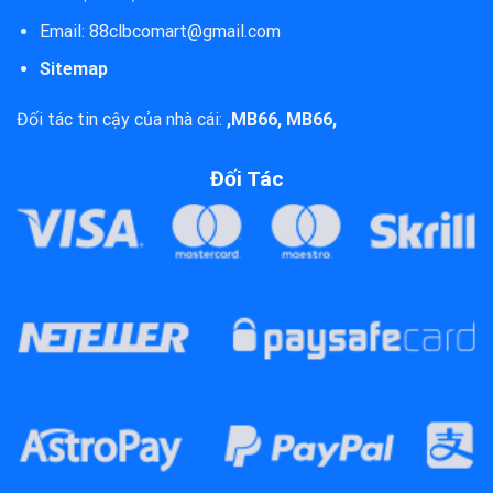
Email:
88clbcomart@gmail.com
Sitemap
Đối tác tin cậy của nhà cái:
,
MB66
,
MB66
,
Đối Tác