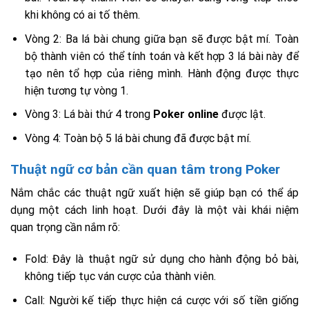
khi không có ai tố thêm.
Vòng 2: Ba lá bài chung giữa bạn sẽ được bật mí. Toàn
bộ thành viên có thể tính toán và kết hợp 3 lá bài này để
tạo nên tổ hợp của riêng mình. Hành động được thực
hiện tương tự vòng 1.
Vòng 3: Lá bài thứ 4 trong
Poker online
được lật.
Vòng 4: Toàn bộ 5 lá bài chung đã được bật mí.
Thuật ngữ cơ bản cần quan tâm trong Poker
Nắm chắc các thuật ngữ xuất hiện sẽ giúp bạn có thể áp
dụng một cách linh hoạt. Dưới đây là một vài khái niệm
quan trọng cần nắm rõ:
Fold: Đây là thuật ngữ sử dụng cho hành động bỏ bài,
không tiếp tục ván cược của thành viên.
Call: Người kế tiếp thực hiện cá cược với số tiền giống