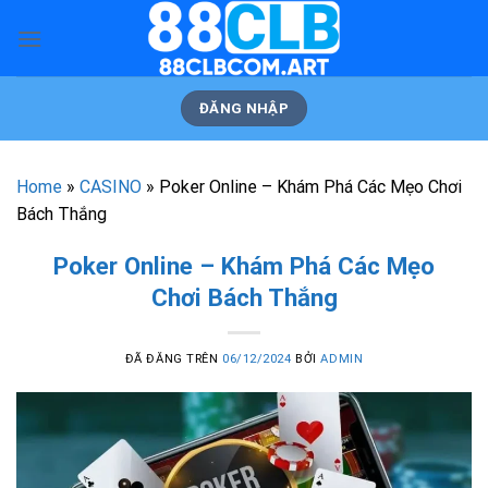
Chuyển
đến
nội
dung
ĐĂNG NHẬP
Home
»
CASINO
»
Poker Online – Khám Phá Các Mẹo Chơi
Bách Thắng
Poker Online – Khám Phá Các Mẹo
Chơi Bách Thắng
ĐÃ ĐĂNG TRÊN
06/12/2024
BỞI
ADMIN