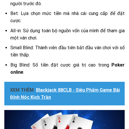
người trước đó.
Bet: Lựa chọn mức tiền mà nhà cái cung cấp để đặt
cược.
All-in: Sử dụng toàn bộ nguồn vốn của mình để tham gia
một ván chơi.
Small Blind: Thành viên đầu tiên bắt đầu ván chơi với số
tiền thấp.
Big Blind: Số tiền đặt cược giá trị cao trong
Poker
online
.
XEM THÊM
Blackjack 88CLB - Siêu Phẩm Game Bài
Đỉnh Nóc Kịch Trần