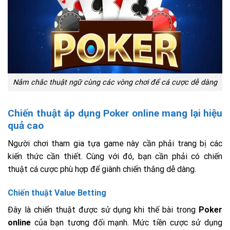
Nắm chắc thuật ngữ cùng các vòng chơi để cá cược dễ dàng
Chiến thuật áp dụng Poker online mang lại hiệu
quả cao
Người chơi tham gia tựa game này cần phải trang bị các
kiến thức cần thiết. Cùng với đó, bạn cần phải có chiến
thuật cá cược phù hợp để giành chiến thắng dễ dàng.
Chiến thuật Value Betting
Đây là chiến thuật được sử dụng khi thế bài trong
Poker
online
của bạn tương đối mạnh. Mức tiền cược sử dụng