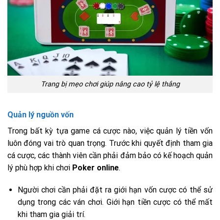
Trang bị mẹo chơi giúp nâng cao tỷ lệ thắng
Quản lý nguồn vốn
Trong bất kỳ tựa game cá cược nào, việc quản lý tiền vốn
luôn đóng vai trò quan trọng. Trước khi quyết định tham gia
cá cược, các thành viên cần phải đảm bảo có kế hoạch quản
lý phù hợp khi chơi
Poker online
.
Người chơi cần phải đặt ra giới hạn vốn cược có thể sử
dụng trong các ván chơi. Giới hạn tiền cược có thể mất
khi tham gia giải trí.