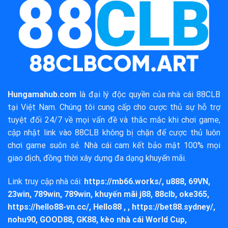
Nhất
2024
Hungamahub.com
là đại lý độc quyền của nhà cái 88CLB
tại Việt Nam. Chúng tôi cung cấp cho cược thủ sự hỗ trợ
tuyệt đối 24/7 về mọi vấn đề và thắc mắc khi chơi game,
cập nhật link vào 88CLB không bị chặn để cược thủ luôn
chơi game suôn sẻ. Nhà cái cam kết bảo mật 100% mọi
giao dịch, đồng thời xây dựng đa dạng khuyến mãi.
Link truy cập nhà cái:
https://mb66.works/
,
u888
, 69VN,
23win,
789win
,
789win
, khuyến mãi j88,
88clb
,
oke365
,
https://hello88-vn.cc/, Hello88 , ,
https://bet88.sydney/
,
nohu90
, GOOD88, GK88,
kèo nhà cái World Cup
,