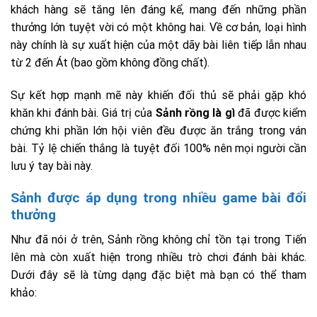
khách hàng sẽ tăng lên đáng kể, mang đến những phần
thưởng lớn tuyệt vời có một không hai. Về cơ bản, loại hình
này chính là sự xuất hiện của một dãy bài liên tiếp lẫn nhau
từ 2 đến Át (bao gồm không đồng chất).
Sự kết hợp mạnh mẽ này khiến đối thủ sẽ phải gặp khó
khăn khi đánh bài. Giá trị của
Sảnh rồng là gì
đã được kiểm
chứng khi phần lớn hội viên đều được ăn trắng trong ván
bài. Tỷ lệ chiến thắng là tuyệt đối 100% nên mọi người cần
lưu ý tay bài này.
Sảnh được áp dụng trong nhiều game bài đổi
thưởng
Như đã nói ở trên, Sảnh rồng không chỉ tồn tại trong Tiến
lên mà còn xuất hiện trong nhiều trò chơi đánh bài khác.
Dưới đây sẽ là từng dạng đặc biệt mà bạn có thể tham
khảo: