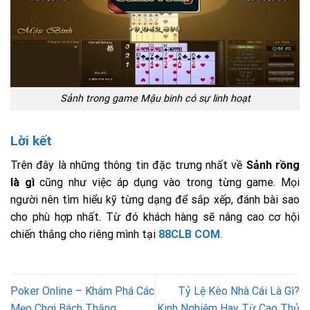
Sảnh trong game Mậu binh có sự linh hoạt
Lời kết
Trên đây là những thông tin đặc trưng nhất về
Sảnh rồng
là gì
cũng như việc áp dụng vào trong từng game. Mọi
người nên tìm hiểu kỹ từng dạng để sắp xếp, đánh bài sao
cho phù hợp nhất. Từ đó khách hàng sẽ nâng cao cơ hội
chiến thắng cho riêng mình tại
88CLB COM
.
Poker Online – Khám Phá Các
Tỷ Lệ Kèo Nhà Cái Là Gì?
Mẹo Chơi Bách Thắng
Kinh Nghiệm Hay Từ Cao Thủ