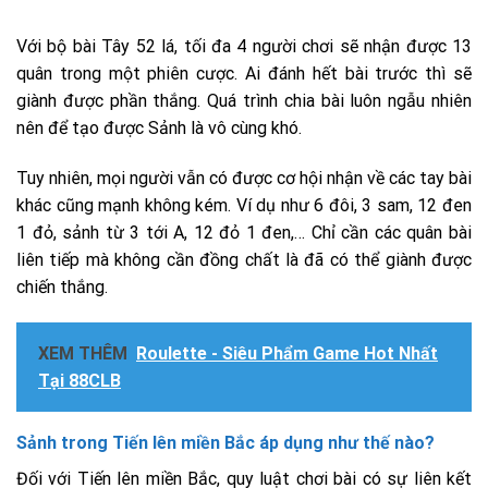
Với bộ bài Tây 52 lá, tối đa 4 người chơi sẽ nhận được 13
quân trong một phiên cược. Ai đánh hết bài trước thì sẽ
giành được phần thắng. Quá trình chia bài luôn ngẫu nhiên
nên để tạo được Sảnh là vô cùng khó.
Tuy nhiên, mọi người vẫn có được cơ hội nhận về các tay bài
khác cũng mạnh không kém. Ví dụ như 6 đôi, 3 sam, 12 đen
1 đỏ, sảnh từ 3 tới A, 12 đỏ 1 đen,… Chỉ cần các quân bài
liên tiếp mà không cần đồng chất là đã có thể giành được
chiến thắng.
XEM THÊM
Roulette - Siêu Phẩm Game Hot Nhất
Tại 88CLB
Sảnh trong Tiến lên miền Bắc áp dụng như thế nào?
Đối với Tiến lên miền Bắc, quy luật chơi bài có sự liên kết