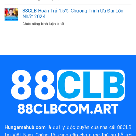
Thưởng
Blackjack
Giải
Liên
88CLB
88CLB Hoàn Trả 1.5%: Chương Trình Ưu Đãi Lớn
Đáp
Tục
–
Chi
Nhất 2024
Siêu
Tiết
ở
Chức năng bình luận bị tắt
Phẩm
Cho
88CLB
Game
Người
Hoàn
Bài
Chơi
Trả
Đỉnh
Tại
1.5%:
Nóc
XX88
Chương
Kịch
Trình
Trần
Ưu
Đãi
Lớn
Nhất
2024
Hungamahub.com
là đại lý độc quyền của nhà cái 88CLB
tại Việt Nam. Chúng tôi cung cấp cho cược thủ sự hỗ trợ