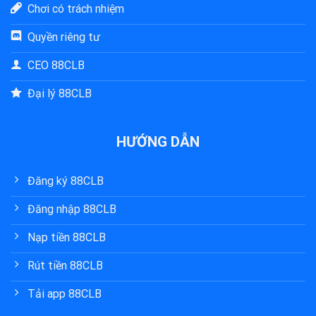
Chơi có trách nhiệm
Quyền riêng tư
CEO 88CLB
Đại lý 88CLB
HƯỚNG DẪN
Đăng ký 88CLB
Đăng nhập 88CLB
Nạp tiền 88CLB
Rút tiền 88CLB
Tải app 88CLB